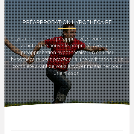
PRÉAPPROBATION HYPOTHÉCAIRE
Soyez certain d’être préapprouvé, si vous pensez à
acheter une nouvelle propriété. Avec une
préapprobation hypothécaire, un courtier
hypothécaire peut procéder à une vérification plus
complète avant de vous envoyer magasiner pour
une maison.