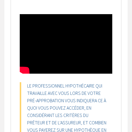
LE PROFESSIONNEL HYPOTHÉCAIRE QUI
TRAVAILLE AVEC VOUS LORS DE VOTRE
PRÉ-APPROBATION VOUS INDIQUERA CE À
QUOI VOUS POUVEZ ACCÉDER, EN
CONSIDÉRANT LES CRITÈRES DU
PRÊTEUR ET DE L’ASSUREUR, ET COMBIEN
VOUS PAYEREZ SUR UNE HYPOTHÈQUE EN